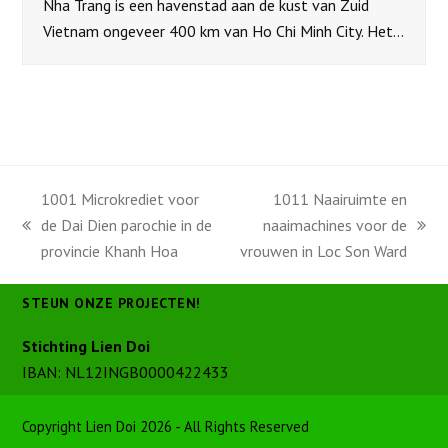
Nha Trang is een havenstad aan de kust van Zuid
Vietnam ongeveer 400 km van Ho Chi Minh City. Het…
1001 Microkrediet voor
1011 Naairuimte en
de Dai Dien parochie in de
naaimachines voor de
previous
next
provincie Khanh Hoa
vrouwen in Loc Son Ward
post:
post:
STEUN ONZE PROJECTEN!
Stichting Lien Doi
IBAN: NL12INGB0000422433
Copyright Lien Doi 2026 - All Rights Reserved