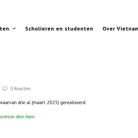
cten
Scholieren en studenten
Over Vietna
0 Reacties
aarvan drie al (maart 2025) gerealiseerd.
ovincie-dien-bien