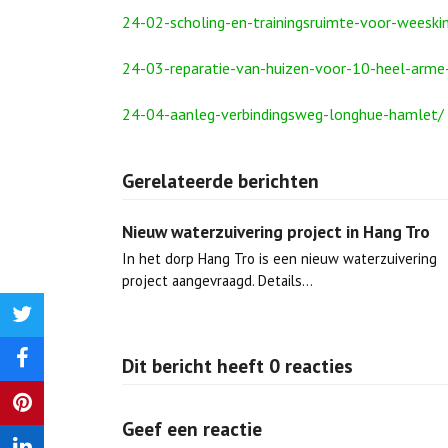
24-02-scholing-en-trainingsruimte-voor-weeskin
24-03-reparatie-van-huizen-voor-10-heel-arme
24-04-aanleg-verbindingsweg-longhue-hamlet/
Gerelateerde berichten
Nieuw waterzuivering project in Hang Tro
In het dorp Hang Tro is een nieuw waterzuivering
project aangevraagd. Details…
Delen
op
Dit bericht heeft 0 reacties
Delen
Twitter
op
Delen
Geef een reactie
Facebook