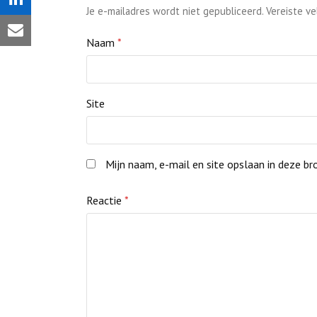
op
Delen
Je e-mailadres wordt niet gepubliceerd.
Vereiste v
Pinterest
op
Share
Naam
*
LinkedIn
via
Email
Site
Mijn naam, e-mail en site opslaan in deze br
Reactie
*