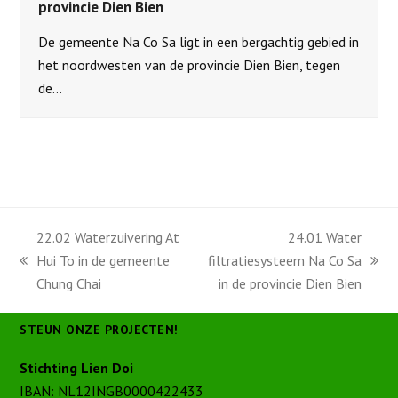
provincie Dien Bien
De gemeente Na Co Sa ligt in een bergachtig gebied in
het noordwesten van de provincie Dien Bien, tegen
de…
22.02 Waterzuivering At
24.01 Water
Hui To in de gemeente
filtratiesysteem Na Co Sa
previous
next
Chung Chai
in de provincie Dien Bien
post:
post:
STEUN ONZE PROJECTEN!
Stichting Lien Doi
IBAN: NL12INGB0000422433