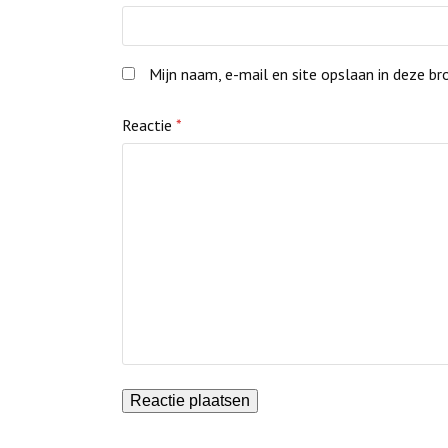
LinkedIn
via
Email
Mijn naam, e-mail en site opslaan in deze br
Reactie
*