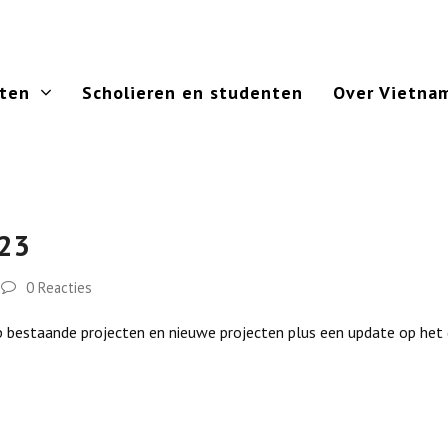
cten
Scholieren en studenten
Over Vietna
023
0 Reacties
 bestaande projecten en nieuwe projecten plus een update op het g