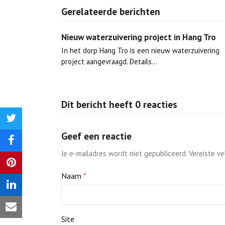
Gerelateerde berichten
Nieuw waterzuivering project in Hang Tro
In het dorp Hang Tro is een nieuw waterzuivering
project aangevraagd. Details…
Dit bericht heeft 0 reacties
Delen
Geef een reactie
op
Delen
Je e-mailadres wordt niet gepubliceerd.
Vereiste v
Twitter
op
Delen
Naam
*
Facebook
op
Delen
Pinterest
op
Share
Site