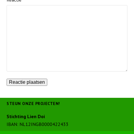
STEUN ONZE PROJECTEN!
Stichting Lien Doi
IBAN: NL12INGB0000422433